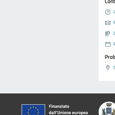
Cont
Prob