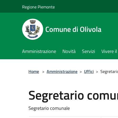
Salta al contenuto principale
Regione Piemonte
Comune di Olivola
Amministrazione
Novità
Servizi
Vivere 
Home
>
Amministrazione
>
Uffici
>
Segretari
Segretario comu
Segretario comunale