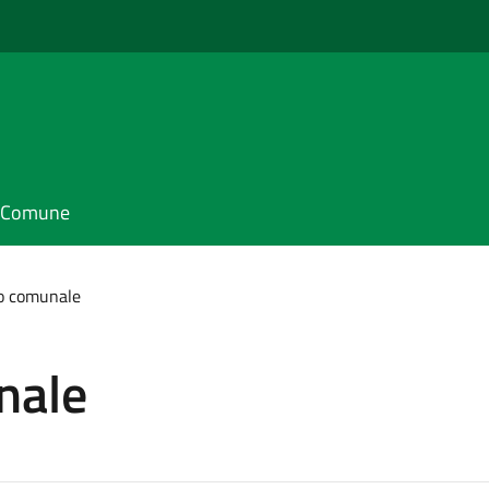
il Comune
o comunale
nale