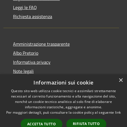
Leggi le FAQ
Richiesta assistenza
Amministrazione trasparente
Albo Pretorio
Informativa privacy
Note legali
×
Dichiarazione di accessibilità
Informazioni sui cookie
Questo sito web utilizza cookie tecnici e assimilati strettamente
necessari al corretto funzionamento e alla navigazione del sito,
nonché un cookie tecnico analitico al solo fine di elaborare
informazioni statistiche, aggregate e anonime.
RSS
Copyright © 2026 • Comune di
Per maggiori dettagli, può consultare la cookie policy al seguente
link
Accessibilità
Olivola • Powered by
Privacy
Municipium
Accesso
•
RIFIUTA TUTTO
ACCETTA TUTTO