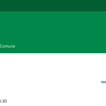
il Comune
Ved
5:30