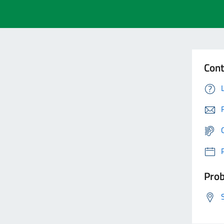
Cont
Prob