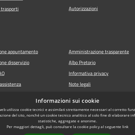
Autorizzazioni
 trasporti
ione appuntamento
Amministrazione trasparente
one disservizio
Albo Pretorio
FAQ
Informativa privacy
 assistenza
Note legali
Dichiarazione di accessibilità
Informazioni sui cookie
web utilizza cookie tecnici e assimilati strettamente necessari al corretto fu
azione del sito, nonché un cookie tecnico analitico al solo fine di elaborare i
statistiche, aggregate e anonime.
Per maggiori dettagli, può consultare la cookie policy al seguente
link