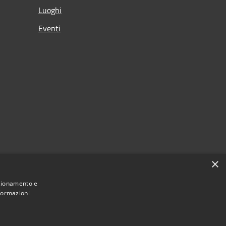
Luoghi
Eventi
×
nzionamento e
nformazioni