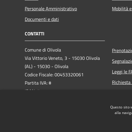
Personale Amministrativo
Mobilità e
Documenti e dati
CONTATTI
Comune di Olivola
Prenotaz
Via Vittorio Veneto, 3 - 15030 Olivola
Segnalazi
(AL) - 15030 - Olivola
Leggi le 
Codice Fiscale: 00453320061
Richiesta
Partita IVA: #
IBAN: #
PEC:
olivola@pec.comune.olivola.al.it
Questo sito 
Centralino Unico: 0142 928141
alla navig