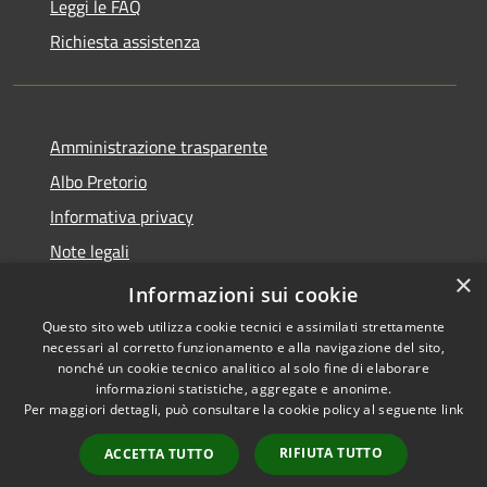
Leggi le FAQ
Richiesta assistenza
Amministrazione trasparente
Albo Pretorio
Informativa privacy
Note legali
×
Dichiarazione di accessibilità
Informazioni sui cookie
Questo sito web utilizza cookie tecnici e assimilati strettamente
necessari al corretto funzionamento e alla navigazione del sito,
nonché un cookie tecnico analitico al solo fine di elaborare
informazioni statistiche, aggregate e anonime.
RSS
Copyright © 2026 • Comune di
Per maggiori dettagli, può consultare la cookie policy al seguente
link
Accessibilità
Olivola • Powered by
Privacy
Municipium
Accesso
•
RIFIUTA TUTTO
ACCETTA TUTTO
Cookie
redazione