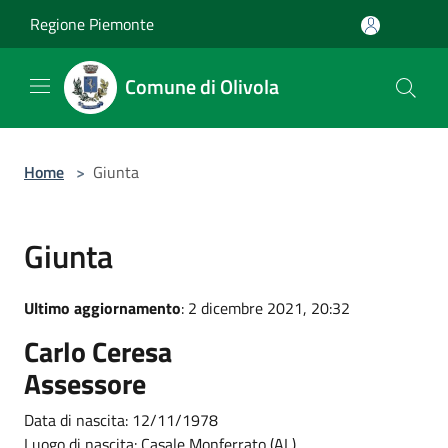
Salta al contenuto principale
Regione Piemonte
Comune di Olivola
Home
>
Giunta
Giunta
Ultimo aggiornamento
: 2 dicembre 2021, 20:32
Carlo Ceresa
Assessore
Data di nascita: 12/11/1978
Luogo di nascita: Casale Monferrato (AL)