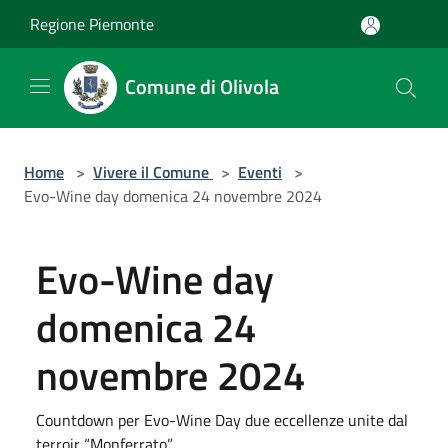
Salta al contenuto principale
Regione Piemonte
Comune di Olivola
Home
>
Vivere il Comune
>
Eventi
>
Evo-Wine day domenica 24 novembre 2024
Evo-Wine day
domenica 24
novembre 2024
Countdown per Evo-Wine Day due eccellenze unite dal
terroir “Monferrato”